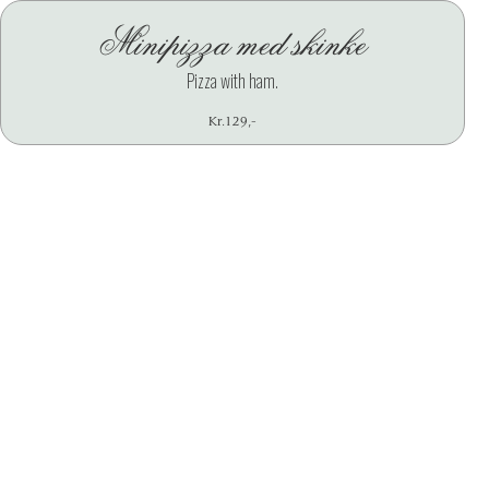
Minipizza med skinke
X
Pizza with ham.
Kr.
129
,-