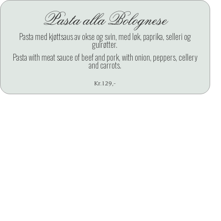
Pasta alla Bolognese
X
Pasta med kjøttsaus av okse og svin, med løk, paprika, selleri og
gulrøtter.
Pasta with meat sauce of beef and pork, with onion, peppers, cellery
and carrots.
Kr.
129
,-