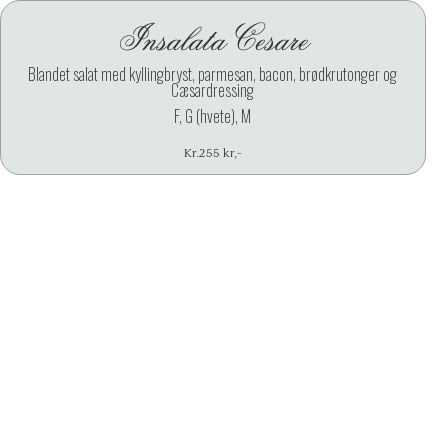
Insalata Cesare
X
Blandet salat med kyllingbryst, parmesan, bacon, brødkrutonger og
Cæsardressing
F, G (hvete), M
Kr.
255 kr
,-